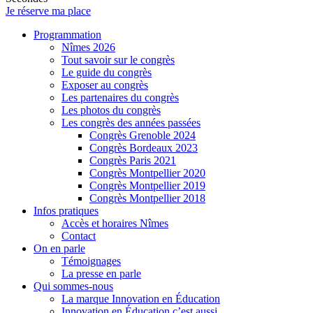
Je réserve ma place
Programmation
Nîmes 2026
Tout savoir sur le congrès
Le guide du congrès
Exposer au congrès
Les partenaires du congrès
Les photos du congrès
Les congrès des années passées
Congrès Grenoble 2024
Congrès Bordeaux 2023
Congrès Paris 2021
Congrès Montpellier 2020
Congrès Montpellier 2019
Congrès Montpellier 2018
Infos pratiques
Accès et horaires Nîmes
Contact
On en parle
Témoignages
La presse en parle
Qui sommes-nous
La marque Innovation en Éducation
Innovation en Éducation c’est aussi