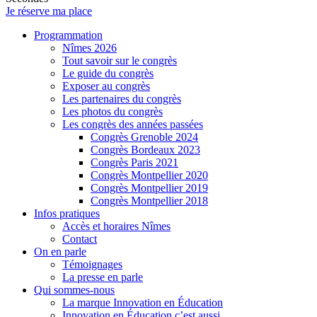
Je réserve ma place
Programmation
Nîmes 2026
Tout savoir sur le congrès
Le guide du congrès
Exposer au congrès
Les partenaires du congrès
Les photos du congrès
Les congrès des années passées
Congrès Grenoble 2024
Congrès Bordeaux 2023
Congrès Paris 2021
Congrès Montpellier 2020
Congrès Montpellier 2019
Congrès Montpellier 2018
Infos pratiques
Accès et horaires Nîmes
Contact
On en parle
Témoignages
La presse en parle
Qui sommes-nous
La marque Innovation en Éducation
Innovation en Éducation c’est aussi