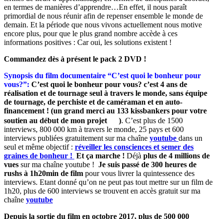
en termes de manières d’apprendre…En effet, il nous paraît
primordial de nous réunir afin de repenser ensemble le monde de
demain. Et la période que nous vivons actuellement nous motive
encore plus, pour que le plus grand nombre accède à ces
informations positives : Car oui, les solutions existent !
Commandez dès à présent le pack 2 DVD !
Synopsis du film documentaire “C’est quoi le bonheur pour
vous?”:
C’est quoi le bonheur pour vous? c’est 4 ans de
réalisation et de tournage seul à travers le monde, sans équipe
de tournage, de perchiste et de caméraman et en auto-
financement ! (un grand merci au 133 kissbankers pour votre
soutien au début de mon projet
)
. C’est plus de 1500
interviews, 800 000 km à travers le monde, 25 pays et 600
interviews publiées gratuitement sur ma chaîne
youtube
dans un
seul et même objectif :
réveiller les consciences et semer des
graines de bonheur !
Et ça marche !
Déjà
plus de 4 millions de
vues
sur ma chaîne youtube !
Je suis passé de 300 heures de
rushs à 1h20min de film
pour vous livrer la quintessence des
interviews. Etant donné qu’on ne peut pas tout mettre sur un film de
1h20, plus de 600 interviews se trouvent en accès gratuit sur ma
chaîne
youtube
Depuis la sortie du film en octobre 2017, plus de 500 000